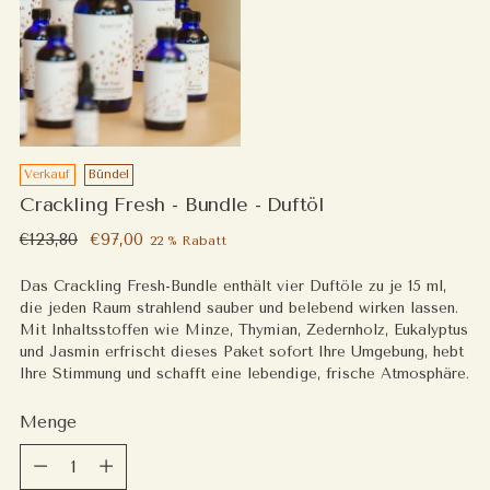
Verkauf
Bündel
Crackling Fresh - Bundle - Duftöl
Regulärer
€123,80
€97,00
22 % Rabatt
Preis
Das Crackling Fresh-Bundle enthält vier Duftöle zu je 15 ml,
die jeden Raum strahlend sauber und belebend wirken lassen.
Mit Inhaltsstoffen wie Minze, Thymian, Zedernholz, Eukalyptus
und Jasmin erfrischt dieses Paket sofort Ihre Umgebung, hebt
Ihre Stimmung und schafft eine lebendige, frische Atmosphäre.
Menge
Menge