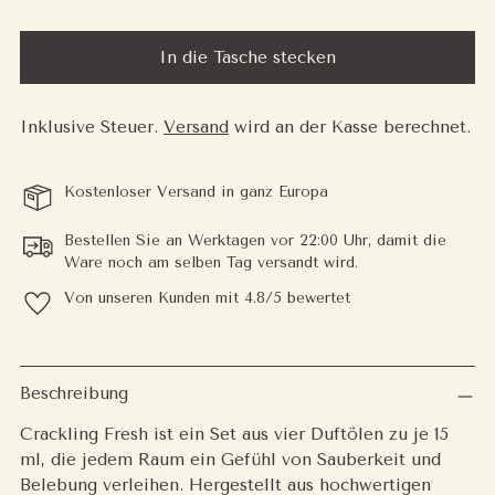
In die Tasche stecken
Inklusive Steuer.
Versand
wird an der Kasse berechnet.
Kostenloser Versand in ganz Europa
Bestellen Sie an Werktagen vor 22:00 Uhr, damit die
Ware noch am selben Tag versandt wird.
Von unseren Kunden mit 4.8/5 bewertet
Produkt
in
Beschreibung
den
Crackling Fresh ist ein Set aus vier Duftölen zu je 15
Warenkorb
ml, die jedem Raum ein Gefühl von Sauberkeit und
legen
Belebung verleihen. Hergestellt aus hochwertigen