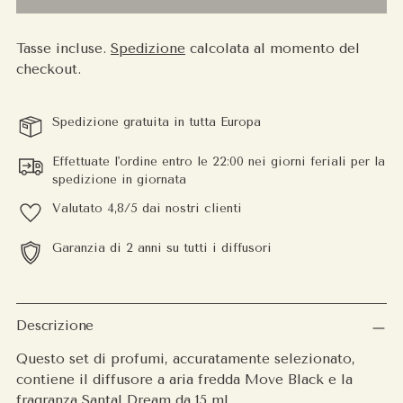
Tasse incluse.
Spedizione
calcolata al momento del
checkout.
Spedizione gratuita in tutta Europa
Effettuate l'ordine entro le 22:00 nei giorni feriali per la
spedizione in giornata
Valutato 4,8/5 dai nostri clienti
Garanzia di 2 anni su tutti i diffusori
Aggiungere
un
Descrizione
prodotto
Questo set di profumi, accuratamente selezionato,
al
contiene il diffusore a aria fredda Move Black e la
carrello
fragranza Santal Dream da 15 ml.