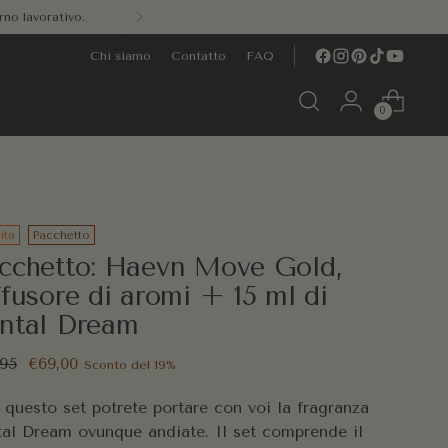
pesa.
Chi siamo
Contatto
FAQ
0
ita
Pacchetto
cchetto: Haevn Move Gold,
ffusore di aromi + 15 ml di
ntal Dream
zzo
,95
€69,00
Sconto del 19%
lare
questo set potrete portare con voi la fragranza
al Dream ovunque andiate. Il set comprende il