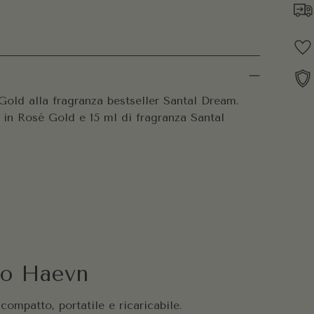
old alla fragranza bestseller Santal Dream.
 in Rosé Gold e 15 ml di fragranza Santal
Agg
un
pro
al
carr
to Haevn
ompatto, portatile e ricaricabile.