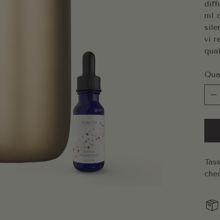
dif
ml d
sile
vi r
qual
Qua
Qua
Tass
che