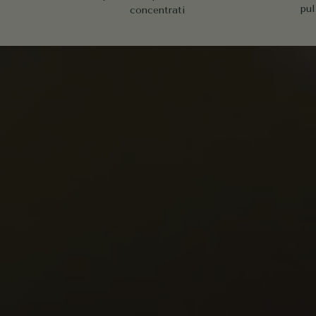
pul
concentrati