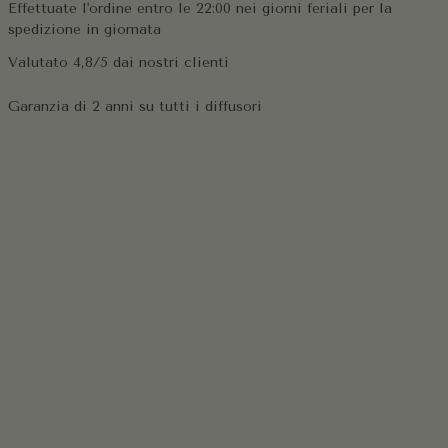
Effettuate l'ordine entro le 22:00 nei giorni feriali per la
spedizione in giornata
Valutato 4,8/5 dai nostri clienti
Garanzia di 2 anni su tutti i diffusori
iungere
dotto
ello