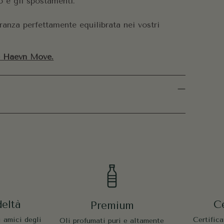
io e gli spostamenti.
ranza perfettamente equilibrata nei vostri
 Haevn Move.
eltà
Ce
Premium
i amici degli
Certific
Oli profumati puri e altamente