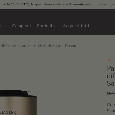
izione gratuita per gli ordini in Europa - non è richiesto un minimo di s
o
Campioni
Fardelli
Acquisti tutti
iffusore di aromi + 15 ml di Santal Dream
Vend
Pa
di
Sa
Pre
€84
rego
Con 
Sant