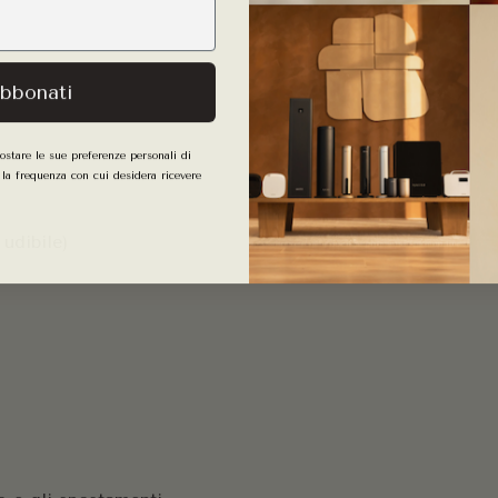
bbonati
ostare le sue preferenze personali di
 la frequenza con cui desidera ricevere
 udibile)