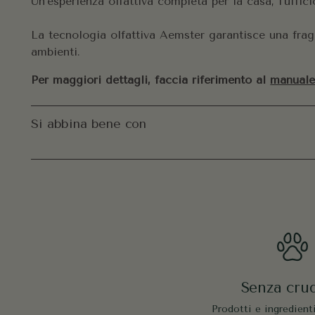
Un'esperienza olfattiva completa per la casa, l'uffic
La tecnologia olfattiva Aemster garantisce una frag
ambienti.
Per maggiori dettagli, faccia riferimento al
manuale
Si abbina bene con
Senza crud
Prodotti e ingredient