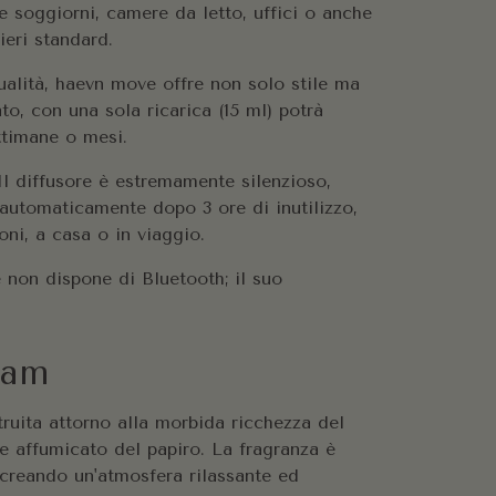
me soggiorni, camere da letto, uffici o anche
ieri standard.
ualità, haevn move offre non solo stile ma
o, con una sola ricarica (15 ml) potrà
ttimane o mesi.
Il diffusore è estremamente silenzioso,
 automaticamente dopo 3 ore di inutilizzo,
oni, a casa o in viaggio.
 non dispone di Bluetooth; il suo
eam
truita attorno alla morbida ricchezza del
te affumicato del papiro. La fragranza è
 creando un'atmosfera rilassante ed