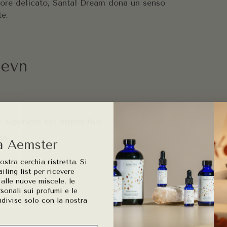
alore delicato, Santal Dream dona un senso
te.
aevn
e superiore del dispositivo
tà
a Aemster
ostra cerchia ristretta.
Si
iling list per ricevere
 alle nuove miscele, le
dire
onali sui profumi e le
ndivise solo con la nostra
ssa è quasi silenziosa)