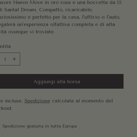
fusore Haevn Move in oro rosa e una boccetta da 15
i Santal Dream. Compatto, ricaricabile,
nziosissimo e perfetto per la casa, l'ufficio o l'auto,
egalerà un'esperienza olfattiva completa e di alta
ità ovunque vi troviate.
ntità
ntità
Aggiungi alla borsa
e incluse.
Spedizione
calcolata al momento del
ckout.
Spedizione gratuita in tutta Europa