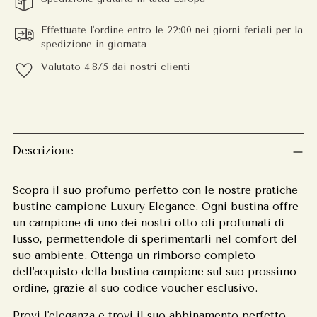
Effettuate l'ordine entro le 22:00 nei giorni feriali per la
spedizione in giornata
Valutato 4,8/5 dai nostri clienti
Aggiungere
un
prodotto
Descrizione
al
carrello
Scopra il suo profumo perfetto con le nostre pratiche
bustine campione Luxury Elegance. Ogni bustina offre
un campione di uno dei nostri otto oli profumati di
lusso, permettendole di sperimentarli nel comfort del
suo ambiente. Ottenga un rimborso completo
dell'acquisto della bustina campione sul suo prossimo
ordine, grazie al suo codice voucher esclusivo.
Provi l'eleganza e trovi il suo abbinamento perfetto