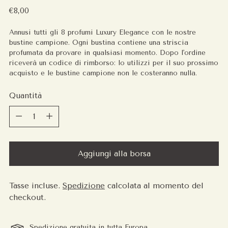
Prezzo
€8,00
regolare
Annusi tutti gli 8 profumi Luxury Elegance con le nostre
bustine campione. Ogni bustina contiene una striscia
profumata da provare in qualsiasi momento. Dopo l'ordine
riceverà un codice di rimborso: lo utilizzi per il suo prossimo
acquisto e le bustine campione non le costeranno nulla.
Quantità
Quantità
Aggiungi alla borsa
Tasse incluse.
Spedizione
calcolata al momento del
checkout.
Spedizione gratuita in tutta Europa