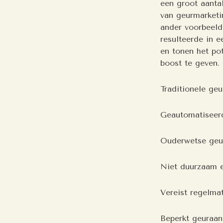
een groot aantal
van geurmarketi
ander voorbeeld 
resulteerde in e
en tonen het po
boost te geven.
Traditionele geu
Geautomatiseerd
Ouderwetse geur
Niet duurzaam en
Vereist regelma
Beperkt geuraa