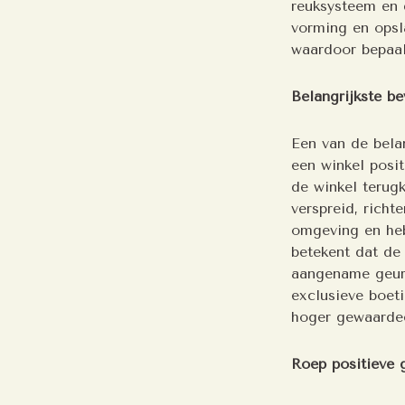
reuksysteem en 
vorming en opsl
waardoor bepaal
Belangrijkste b
Een van de bela
een winkel posi
de winkel terug
verspreid, rich
omgeving en heb
betekent dat de
aangename geur 
exclusieve boet
hoger gewaardee
Roep positieve 