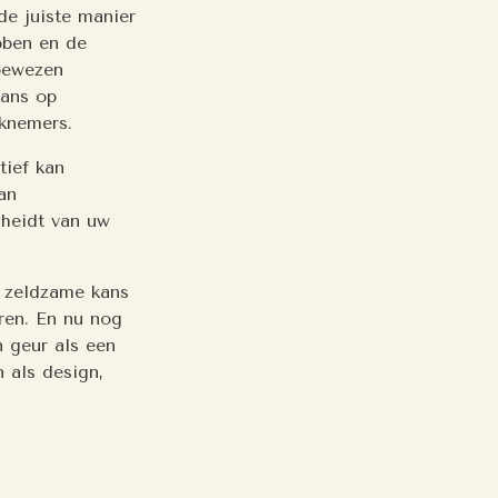
de juiste manier
bben en de
 bewezen
kans op
rknemers.
tief kan
an
cheidt van uw
n zeldzame kans
ren. En nu nog
n geur als een
 als design,