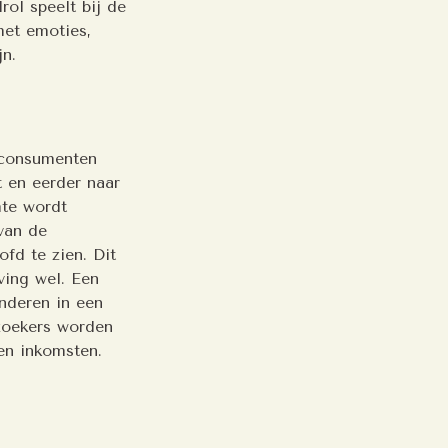
ol speelt bij de
met emoties,
jn.
 consumenten
 en eerder naar
mte wordt
van de
fd te zien. Dit
ving wel. Een
nderen in een
ezoekers worden
en inkomsten.