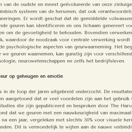
en van de oudste en meest geëvolueerde van onze zintuig
limbisch systeem van de hersenen, dat ook verantwoordelij
nneringen. Er wordt geschat dat de gemiddelde volwasse
lende geuren kan identificeren en ons lichaam genereert v
en om de gevoeligheid te behouden. Bovendien verwerken
jk, waardoor de noodzaak voor centrale verwerking wordt 
n de psychologische aspecten van geurwaarneming. Het beg
e we geuren waarnemen, kan gunstig zijn voor verschillen
ologie, neurowetenschappen en zelfs het bedrijfsleven.
geur op geheugen en emotie
 in de loop der jaren uitgebreid onderzocht. De resultate
n aangetoond dat er veel voordelen zijn aan het gebruik 
Studies die zijn gepubliceerd en besproken door The Harv
ond dat we geuren met een nauwkeurigheid van maximaal
s na een jaar, vergeleken met slechts 50% voor visuele her
nden. Dit is vermoedelijk te wijten aan de nauwe verbind