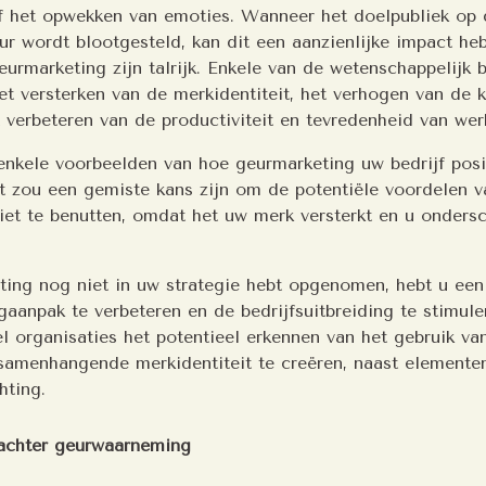
of het opwekken van emoties. Wanneer het doelpubliek op 
ur wordt blootgesteld, kan dit een aanzienlijke impact he
eurmarketing zijn talrijk. Enkele van de wetenschappelijk
et versterken van de merkidentiteit, het verhogen van de 
 verbeteren van de productiviteit en tevredenheid van we
 enkele voorbeelden van hoe geurmarketing uw bedrijf posi
t zou een gemiste kans zijn om de potentiële voordelen v
iet te benutten, omdat het uw merk versterkt en u onders
ting nog niet in uw strategie hebt opgenomen, hebt u ee
aanpak te verbeteren en de bedrijfsuitbreiding te stimule
l organisaties het potentieel erkennen van het gebruik va
amenhangende merkidentiteit te creëren, naast elementen
hting.
achter geurwaarneming