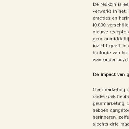
De reukzin is e
verwerkt in het 
emoties en heri
10.000 verschil
nieuwe receptor
geur onmiddelli
inzicht geeft i
biologie van ho
waaronder psych
De impact van 
Geurmarketing is
onderzoek hebbe
geurmarketing. 
hebben aangeto
herinneren, zelf
slechts drie maa