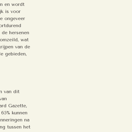
en en wordt
k is voor
ne ongeveer
oortdurend
 de hersenen
omzeild, wat
rijpen van de
de gebieden,
n van dit
van
ard Gazette,
 65% kunnen
inneringen na
ing tussen het