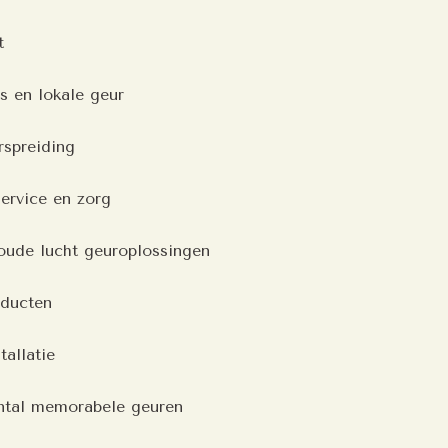
t
s en lokale geur
spreiding
service en zorg
oude lucht geuroplossingen
ducten
allatie
ntal memorabele geuren