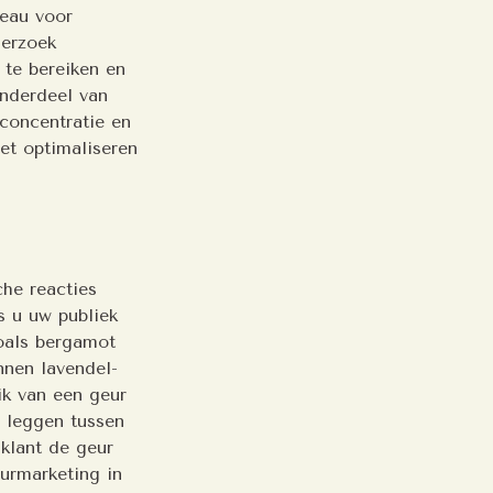
veau voor
derzoek
te bereiken en
nderdeel van
concentratie en
et optimaliseren
che reacties
s u uw publiek
zoals bergamot
unnen lavendel-
uik van een geur
 leggen tussen
klant de geur
urmarketing in