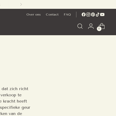
t
Over ons
Contact
FAQ
0
dat zich richt
 verkoop te
e kracht heeft
specifieke geur
rken van de